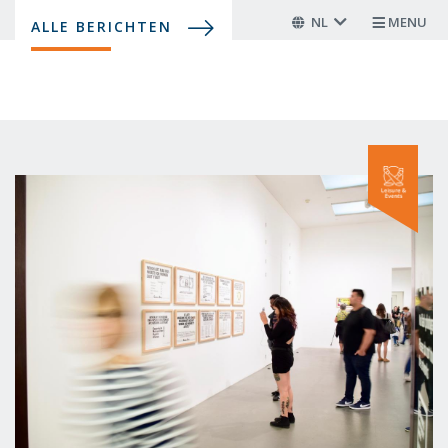
Overslaan
NL
MENU
ALLE BERICHTEN
en
naar
de
inhoud
gaan