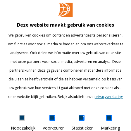
OVER BUAS
MEER
Opleidingen
Contact
Bedrijven
Library
Deze website maakt gebruik van cookies
Onderzoek
Webshop
We gebruiken cookies om content en advertenties te personaliseren,
om functies voor social media te bieden en om ons websiteverkeer te
Alumni
Internationaal
analyseren. Ook delen we informatie over uw gebruik van onze site
Werken bij
met onze partners voor social media, adverteren en analyse. Deze
partners kunnen deze gegevens combineren met andere informatie
BLIJF OP DE HOOGTE
die u aan ze heeft verstrekt of die ze hebben verzameld op basis van
uw gebruik van hun services. U gaat akkoord met onze cookies als u
onze website blijft gebruiken. Bekijk alstublieft onze
privacyverklaring
Details tonen
Noodzakelijk
Voorkeuren
Statistieken
Marketing
DISCOVER YOUR WORLD